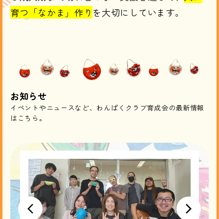
育つ「なかま」作り
を大切にしています。​
お知らせ
イベントやニュースなど、わんぱくクラブ育成会の最新情報
はこちら。
2