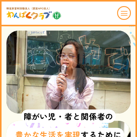
わんぱくクラブ育成会について
ABOUT
事業紹介
SERVICE
お問い合わせ
CONTACT
採用情報
障
が
い
児
・
者
と
関
係
者
の
寄付について
豊
か
な
生
活
を
実
現
す
る
た
め
に