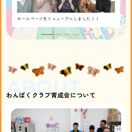
ホームページをリニューアルしました！！
ABOUT
わんぱくクラブ育成会について