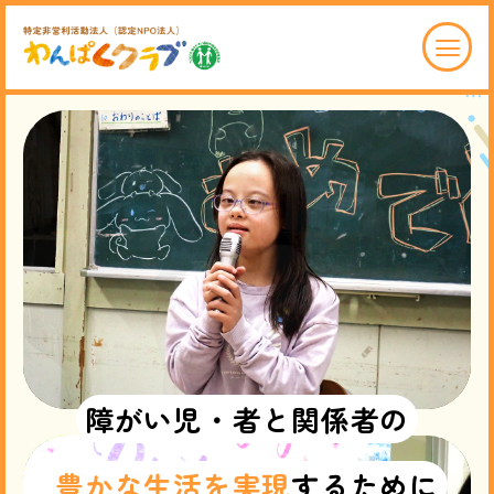
わんぱくクラブ育成会について
ABOUT
事業紹介
SERVICE
お問い合わせ
CONTACT
採用情報
障
が
い
児
・
者
と
関
係
者
の
寄付について
豊
か
な
生
活
を
実
現
す
る
た
め
に