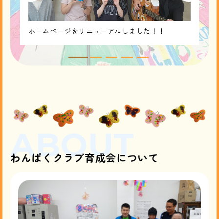
ホームページをリニューアルしました！！
ABOUT
わんぱくクラブ育成会について