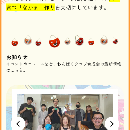
育つ「なかま」作り
を大切にしています。​
お知らせ
イベントやニュースなど、わんぱくクラブ育成会の最新情報
はこちら。
2